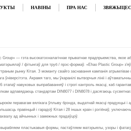
ДУКТЫ
НАВІНЫ
ПРА НАС
ЗВЯЖЫЦЕС
ic Group» — гэта высокатэхналагічнае прыватнае прадпрыемства, якое аб
матэрыялаў / фітынгаў для труб / прэс-формаў. «Ehao Plastic Group» з'я
траным рынку Кітая. З моманту свайго заснавання кампанія атрымлівае п
ага ўніверсітэта. Акрамя таго, мы ўкаранілі вытворчыя лініі і аўтаматыч
26 этапаў навуковых выпрабаванняў і строгі кантроль якасці, каб гарант
алкам адпавядаюць стандартам DIN8077 і DIN8078 і дасягаюць сусветнаг
рокім перавагам вялікага ўплыву брэнда, выдатнай якасці прадукцыі і
ольшасць правінцый і гарадоў Кітая і 28 іншых краін і рэгіёнаў, уключа
ахвалу ад айчынных і замежных прадаўцоў.
вырабляем пластыкавыя формы, пастаўляем матэрыялы, узоры і фатагра