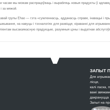
м часам мы можам распрацоўваць і вырабляць новыя прадукты ў адпаведн
 і за мяжой.
авай групы Ehao — гэта «сумленнасць, адданасць справе, інавацыі і пр
выжывання, на навуцы і тэхналогіях для развіцця, кіраванні для атрыма
ліентам высакаякасную прадукцыю, разумныя цэны і выдатнае абслугоў
ЗАПЫТ П
Для атрыман
лісце,
калі ласка, 
вамі звяжам
дакрануцца н
Запыт на пр