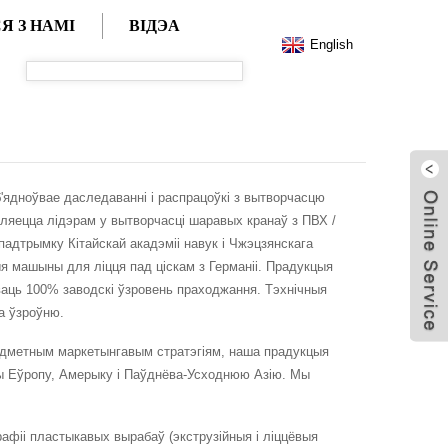
Я З НАМІ
ВІДЭА
English
'ядноўвае даследаванні і распрацоўкі з вытворчасцю
ўляецца лідэрам у вытворчасці шаравых кранаў з ПВХ /
адтрымку Кітайскай акадэміі навук і Чжэцзянскага
ныя машыны для ліцця пад ціскам з Германіі. Прадукцыя
аваць 100% заводскі ўзровень праходжання. Тэхнічныя
а ўзроўню.
 адметным маркетынгавым стратэгіям, наша прадукцыя
ючы Еўропу, Амерыку і Паўднёва-Усходнюю Азію. Мы
фіі пластыкавых вырабаў (экструзійныя і ліццёвыя