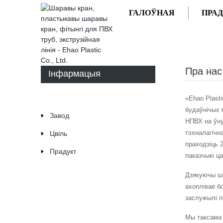
ГАЛОЎНАЯ
ПРА
ГАЛОЎНАЯ
ПРА НАС
Пра нас
Інфармацыя
«Ehao Plast
будаўнічых 
Завод
НПВХ на ўну
тэхналагічн
Цвіль
праходзіць 
Прадукт
паказчыкі ц
Дзякуючы шы
ахоплівае б
заслужылі п
Мы таксама 