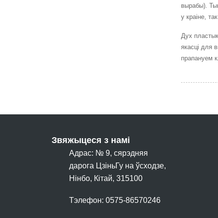
вырабы). Ты
у краіне, так
Дух пластык
якасці для 
прапануем к
Звяжыцеся з намі
Адрас: № 9, сярэдняя
дарога ЦзіньГу на ўсходзе,
Нінбо, Кітай, 315100
Тэлефон: 0575-86570246