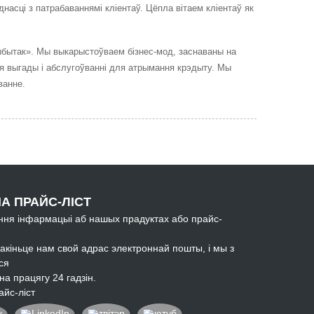
асці з патрабаваннямі кліентаў. Цёпла вітаем кліентаў як
ыбытак». Мы выкарыстоўваем бізнес-мод, заснаваны на
ння выгады і абслугоўванні для атрымання крэдыту. Мы
ванне.
А ПРАЙС-ЛІСТ
ня інфармацыі аб нашых прадуктах або прайс-
пакіньце нам свой адрас электроннай пошты, і мы з
ся
а працягу 24 гадзін.
айс-ліст