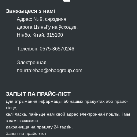
Звяжыцеся з намі
Адрас: № 9, сярэдняя
дарога ЦзіньГу на ўсходзе,
Нінбо, Кітай, 315100
Тэлефон: 0575-86570246
Электронная
пошта:
ehao@ehaogroup.com
ЗАПЫТ ПА ПРАЙС-ЛІСТ
Для атрымання інфармацыі аб нашых прадуктах або прайс-
лісце,
калі ласка, пакіньце нам свой адрас электроннай пошты, і мы
з вамі звяжамся
дакрануцца на працягу 24 гадзін.
Запыт на прайс-ліст