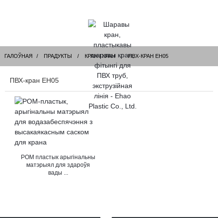
ГАЛОЎНАЯ
ПРАДУКТЫ
КРАН І КРАН
ПВХ-КРАН EH05
ПВХ-кран EH05
POM пластык арыгінальны
матэрыял для здароўя
вады ...