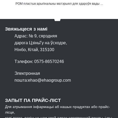
POM пластык арыгінальны матэрыял для здароўя вады ...
Звяжыцеся з намі
Адрас: № 9, сярэдняя
дарога ЦзіньГу на ўсходзе,
Нінбо, Кітай, 315100
Тэлефон: 0575-86570246
Электронная
пошта:
ehao@ehaogroup.com
ЗАПЫТ ПА ПРАЙС-ЛІСТ
Для атрымання інфармацыі аб нашых прадуктах або прайс-
лісце,
калі ласка, пакіньце нам свой адрас электроннай пошты, і мы