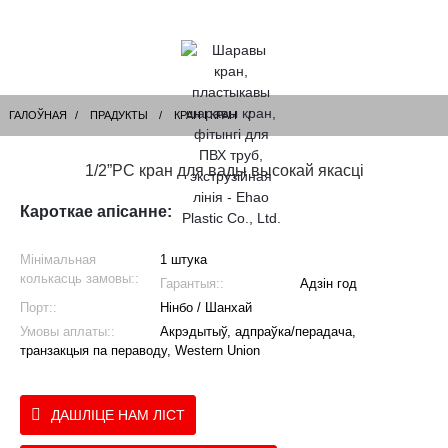
ГАЛОЎНАЯ
ПРАДУКТЫ
КРАН І КРАН
1/2”PC кран для вады высокай якасці
Кароткае апісанне:
Мінімальная
1 штука
колькасць замовы::
Гарантыя::
Адзін год
Порт::
Нінбо / Шанхай
Умовы аплаты::
Акрэдытыў, адпраўка/перадача,
транзакцыя па пераводу, Western Union
ДАШЛІЦЕ НАМ ЛІСТ