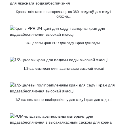
Краны, якія можна паварочваць на 360 градусаў, для саду і
бібкока...
3/4-цалевы кран PPR для саду і кран для вады...
1/2-цалевы кран для падачы вады высокай якасці
1/2-цалевы кран з поліпрапілену для саду і кран для вады...