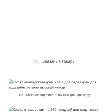
Звязаныя тавары
1/2 цалі крыжападобнага тыпу ПВХ-кран для саду і...