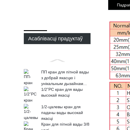
Падраб
Асаблівасці прадуктаў
ПП кран для пітной вады
з добрай якасцю і
унікальным дызайнам...
1/2”PC кран для вады
высокай якасці
1/2-цалевы кран для
падачы вады высокай
якасці
Кран для пітной вады 3/8