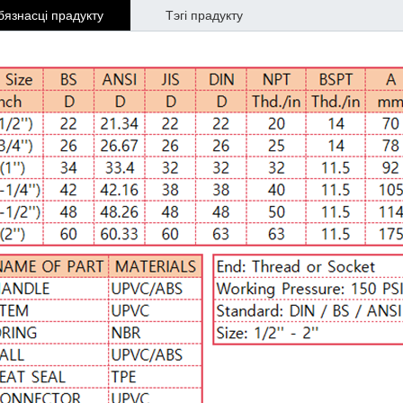
язнасці прадукту
Тэгі прадукту