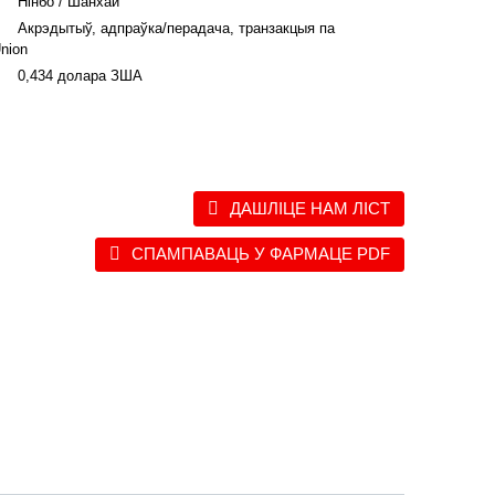
Нінбо / Шанхай
Акрэдытыў, адпраўка/перадача, транзакцыя па
nion
0,434 долара ЗША
ДАШЛІЦЕ НАМ ЛІСТ
СПАМПАВАЦЬ У ФАРМАЦЕ PDF