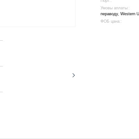
Порт::
Умовы аплаты::
пераводу, Western U
ФОБ цана::