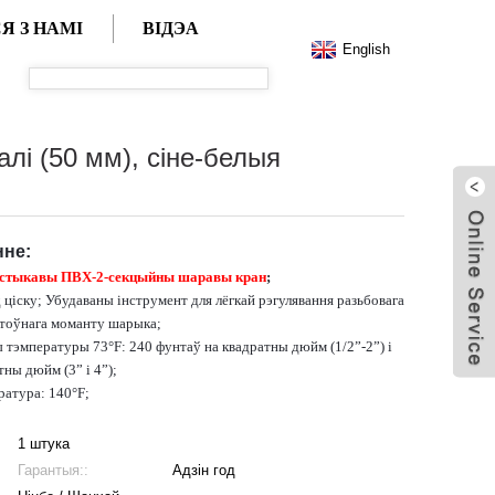
Я З НАМІ
ВІДЭА
English
алі (50 мм), сіне-белыя
нне:
астыкавы ПВХ-2-секцыйны шаравы кран
;
ціску; Убудаваны інструмент для лёгкай рэгулявання разьбовага
утоўнага моманту шарыка;
 тэмпературы 73°F: 240 фунтаў на квадратны дюйм (1/2”-2”) і
ны дюйм (3” і 4”);
ратура: 140°F;
1 штука
Гарантыя::
Адзін год