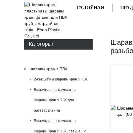
ГАЛОЎНАЯ
ПРА
ГАЛОЎНАЯ
ПРАДУКТЫ
Шаравы
Катэгорыі
разьб
шаравы кран з ПВХ
2-секцыйны шаравы кран з ПВХ
Васьмігранны кампактны
шаравы кран з ПВХ для
растваральніка
Васьмігранны кампактны
шаравы кран з ПВХ, разьба FPT