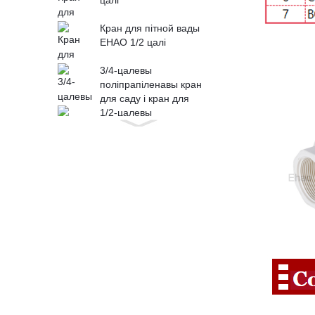
цалі
Кран для пітной вады
EHAO 1/2 цалі
3/4-цалевы
поліпрапіленавы кран
для саду і кран для
вады...
1/2-цалевы
поліпрапіленавы кран
для саду і кран для
вады...
Краны, якія можна
паварочваць на 360
градусаў, для саду і кран
для...
POM пластык
арыгінальны матэрыял
для здароўя
водазабеспячэння ...
1-цалевы (32 мм)
пластыкавы ПВХ 2-
секцыйны шаравы кран
ABS ...
1-1/4” Пластыкавы ПВХ 2-
секцыйны шаравы кран
ABS Ручны...