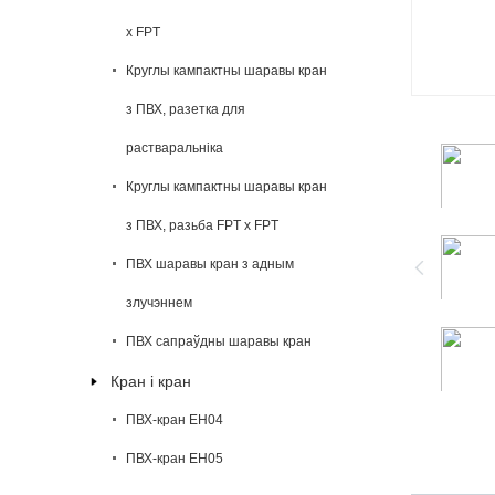
x FPT
Круглы кампактны шаравы кран
з ПВХ, разетка для
растваральніка
Круглы кампактны шаравы кран
з ПВХ, разьба FPT x FPT
ПВХ шаравы кран з адным
злучэннем
ПВХ сапраўдны шаравы кран
Кран і кран
ПВХ-кран EH04
ПВХ-кран EH05