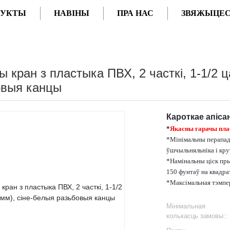
ДУКТЫ
НАВІНЫ
ПРА НАС
ЗВЯЖЫЦЕС
 кран з пластыка ПВХ, 2 часткі, 1-1/2 ц
овыя канцы
Кароткае апіса
*
Якасны гарачы пл
*Мінімальны перапад 
ўшчыльняльніка і кр
*Намінальны ціск пры
150 фунтаў на квадрат
*Максімальная тэмпе
Мінімальная
колькасць замовы::