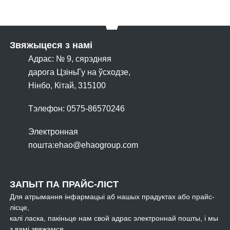
Звяжыцеся з намі
Адрас: № 9, сярэдняя
дарога ЦзіньГу на ўсходзе,
Нінбо, Кітай, 315100
Тэлефон: 0575-86570246
Электронная
пошта:
ehao@ehaogroup.com
ЗАПЫТ ПА ПРАЙС-ЛІСТ
Для атрымання інфармацыі аб нашых прадуктах або прайс-
лісце,
калі ласка, пакіньце нам свой адрас электроннай пошты, і мы
з вамі звяжамся