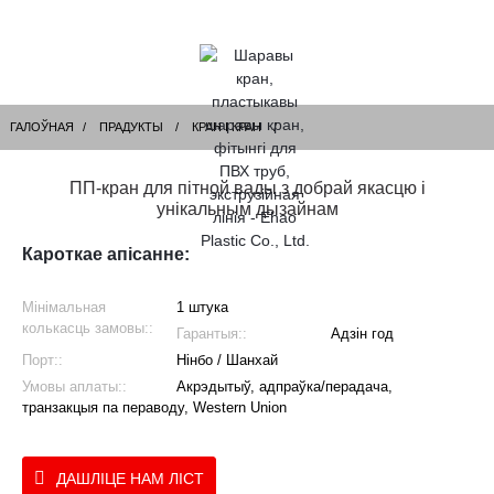
ГАЛОЎНАЯ
ПРАДУКТЫ
КРАН І КРАН
ПП-кран для пітной вады з добрай якасцю і
унікальным дызайнам
Кароткае апісанне:
Мінімальная
1 штука
колькасць замовы::
Гарантыя::
Адзін год
Порт::
Нінбо / Шанхай
Умовы аплаты::
Акрэдытыў, адпраўка/перадача,
транзакцыя па пераводу, Western Union
ДАШЛІЦЕ НАМ ЛІСТ