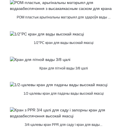
POM пластык арыгінальны матэрыял для здароўя вады ...
1/2”PC кран для вады высокай якасці
Кран для пітной вады 3/8 цалі
1/2-цалевы кран для падачы вады высокай якасці
3/4-цалевы кран PPR для саду і кран для вады...