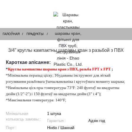
ГАЛОЎНАЯ
ПРАДУКТЫ
3/4” круглы кампактны шаравы кран з разьбой з ПВХ
Кароткае апісанне:
*
Круглы кампактны шаравы кран з ПВХ, разьба FPT x FPT
;
*Мінімальны перапад ціску; Убудаваны інструмент для лёгкай
рэгулявання разьбовага ўшчыльняльніка і крутоўнага моманту шарыка;
*Намінальны ціск пры тэмпературы 73°F: 240 фунтаў на квадратны
дюйм (1/2”-2”) і 150 фунтаў на квадратны дюйм (3” і 4”);
*Максімальная тэмпература: 140°F;
Мінімальная
1 штука
колькасць замовы::
Гарантыя::
Адзін год
Порт::
Нінбо / Шанхай