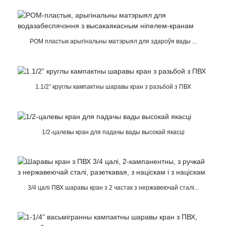
POM пластык арыгінальны матэрыял для здароўя вады ...
1.1/2” круглы кампактны шаравы кран з разьбой з ПВХ
1/2-цалевы кран для падачы вады высокай якасці
3/4 цалі ПВХ шаравы кран з 2 частак з нержавеючай сталі...