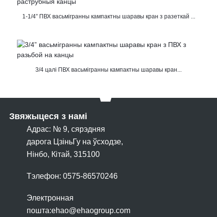
1-1/4” ПВХ васьмігранны кампактны шаравы кран з разеткай ...
3/4 цалі ПВХ васьмігранны кампактны шаравы кран...
Звяжыцеся з намі
Адрас: № 9, сярэдняя
дарога ЦзіньГу на ўсходзе,
Нінбо, Кітай, 315100
Тэлефон: 0575-86570246
Электронная
пошта:
ehao@ehaogroup.com