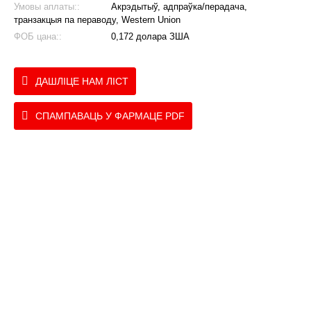
Умовы аплаты::
Акрэдытыў, адпраўка/перадача,
транзакцыя па пераводу, Western Union
ФОБ цана::
0,172 долара ЗША
ДАШЛІЦЕ НАМ ЛІСТ
СПАМПАВАЦЬ У ФАРМАЦЕ PDF